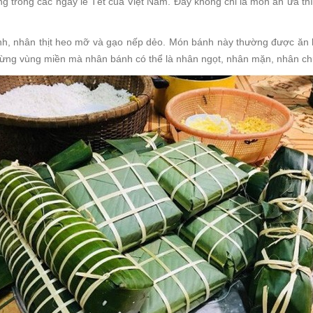
ng trong các ngày lễ Tết của Việt Nam. Đây không chỉ là món ăn ưa thí
h, nhân thịt heo mỡ và gạo nếp dẻo. Món bánh này thường được ăn k
 từng vùng miền mà nhân bánh có thể là nhân ngọt, nhân mặn, nhân ch