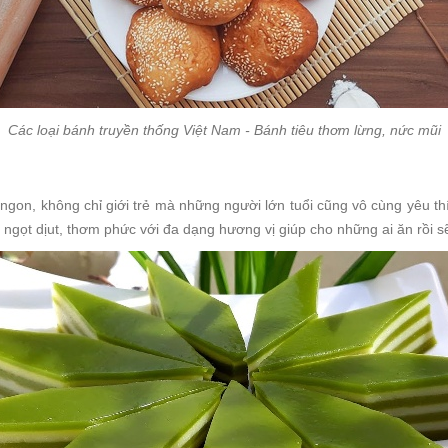
Các loại bánh truyền thống Việt Nam - Bánh tiêu thơm lừng, nức mũi
ngon, không chỉ giới trẻ mà những người lớn tuổi cũng vô cùng yêu 
ngọt dịut, thơm phức với đa dạng hương vị giúp cho những ai ăn rồi 