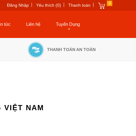
0
Đăng Nhập
Yêu thích (0)
Thanh toán
in tức
Liên hệ
Tuyển Dụng
THANH TOÁN AN TOÀN
 VIỆT NAM