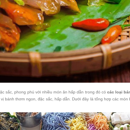
đặc sắc, phong phú với nhiều món ăn hấp dẫn trong đó có
các loại bá
 vị bánh thơm ngon, đặc sắc, hấp dẫn. Dưới đây là tổng hợp các món