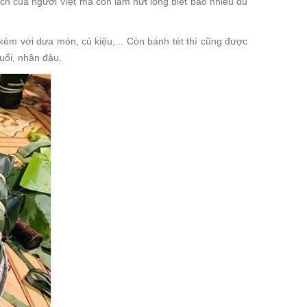
ch của người Việt mà còn làm nứt lòng biết bao nhiêu du
èm với dưa món, củ kiệu,... Còn bánh tét thì cũng được
uối, nhân đậu.