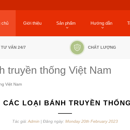
g chủ
Giới thiệu
Sản phẩm
Hướng dẫn
T
TƯ VẤN 24/7
CHẤT LƯỢNG
h truyền thống Việt Nam
ống Việt Nam
 CÁC LOẠI BÁNH TRUYỀN THỐNG
Tác giả:
Admin
| Đăng ngày:
Monday 20th February 2023