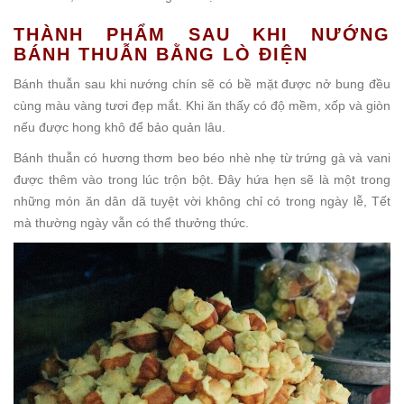
THÀNH PHẨM SAU KHI NƯỚNG
BÁNH THUẪN BẰNG LÒ ĐIỆN
Bánh thuẫn sau khi nướng chín sẽ có bề mặt được nở bung đều
cùng màu vàng tươi đẹp mắt. Khi ăn thấy có độ mềm, xốp và giòn
nếu được hong khô để bảo quản lâu.
Bánh thuẫn có hương thơm beo béo nhè nhẹ từ trứng gà và vani
được thêm vào trong lúc trộn bột. Đây hứa hẹn sẽ là một trong
những món ăn dân dã tuyệt vời không chỉ có trong ngày lễ, Tết
mà thường ngày vẫn có thể thưởng thức.