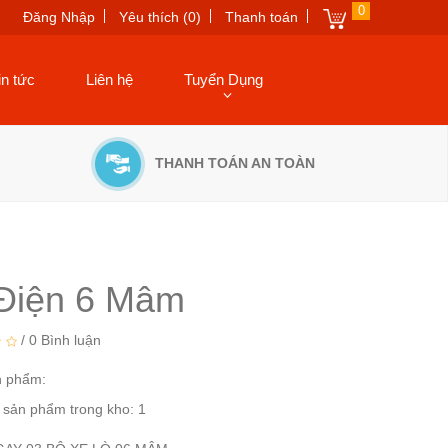
0
Đăng Nhập
Yêu thích (0)
Thanh toán
in tức
Liên hệ
Tuyển Dụng
THANH TOÁN AN TOÀN
Điện 6 Mâm
/
0 Bình luận
n phẩm:
 sản phẩm trong kho: 1