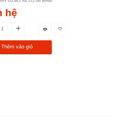
AY 03 BỘ XE LÒ 06 MÂM
n hệ
+
Thêm vào giỏ