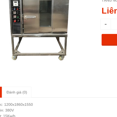
TẶNG NG
Liê
-
Đánh giá (0)
ớc: 1200x1860x1550
ện: 380V
t: 15Kw/h