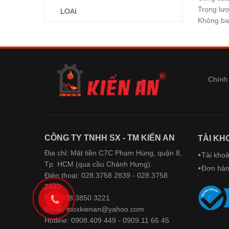
Trọng lư
LOẠI
Không ba
Chính 
CÔNG TY TNHH SX - TM KIẾN AN
TÀI KH
Địa chỉ: Mặt tiền C7C Phạm Hùng, quận 8,
Tài kho
Tp. HCM (qua cầu Chánh Hưng).
Đơn hà
Điện thoại: 028.3758 2839 - 028.3758
2840
Fax: 028.3850 3221
Email: inoxkienan@yahoo.com
Hotline: 0908.409 449 - 0909.11 66 45