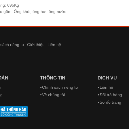
ợng: 695Kg
o gồm: Ống khói, ống hơi, ống nước.
sách riêng tư
Giới thiệu
Liên hệ
OẢN
THÔNG TIN
DỊCH VỤ
ản
Chính sách riêng tư
Liên hệ
ng
Về chúng tôi
Đổi trả hàng
Sơ đồ trang