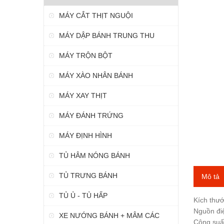
MÁY CẮT THỊT NGUỘI
MÁY DẬP BÁNH TRUNG THU
MÁY TRỘN BỘT
MÁY XÀO NHÂN BÁNH
MÁY XAY THỊT
MÁY ĐÁNH TRỨNG
MÁY ĐỊNH HÌNH
TỦ HÂM NÓNG BÁNH
TỦ TRƯNG BÁNH
Mô tả
TỦ Ủ - TỦ HẤP
Kích thư
Nguồn đi
XE NƯỚNG BÁNH + MÂM CÁC
Công suấ